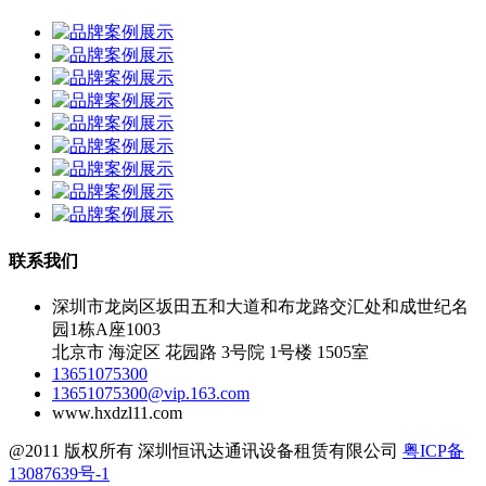
联系我们
深圳市龙岗区坂田五和大道和布龙路交汇处和成世纪名
园1栋A座1003
北京市 海淀区 花园路 3号院 1号楼 1505室
13651075300
13651075300@vip.163.com
www.hxdzl11.com
@2011 版权所有 深圳恒讯达通讯设备租赁有限公司
粤ICP备
13087639号-1