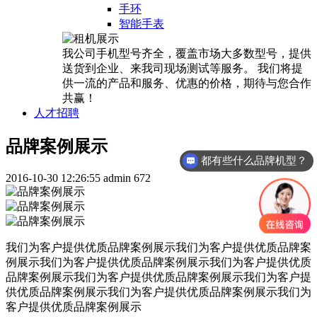
手环
智能手表
我公司手机型号齐全，覆盖市场大多数型号，提供
送货到企业、来我司现场测试等服务。 我们将提
供一流的产品和服务、优惠的价格，期待与您合作
共赢！
人才招聘
品牌案例展示
都有些什么品牌机型？
2016-10-30 12:26:55
admin
672
我们为客户提供优质品牌案例展示我们为客户提供优质品牌案
例展示我们为客户提供优质品牌案例展示我们为客户提供优质
品牌案例展示我们为客户提供优质品牌案例展示我们为客户提
供优质品牌案例展示我们为客户提供优质品牌案例展示我们为
客户提供优质品牌案例展示