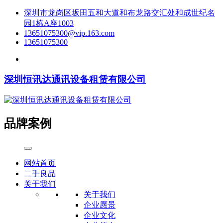
深圳市龙岗区坂田五和大道和布龙路交汇处和成世纪名
园1栋A座1003
13651075300@vip.163.com
13651075300
深圳恒讯达通讯设备租赁有限公司
品牌案例
网站首页
二手良品
关于我们
关于我们
企业愿景
企业文化