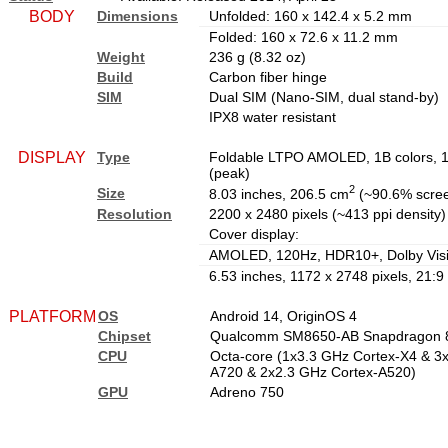
BODY
Dimensions
Unfolded: 160 x 142.4 x 5.2 mm
Folded: 160 x 72.6 x 11.2 mm
Weight
236 g (8.32 oz)
Build
Carbon fiber hinge
SIM
Dual SIM (Nano-SIM, dual stand-by)
IPX8 water resistant
DISPLAY
Type
Foldable LTPO AMOLED, 1B colors, 1
(peak)
2
Size
8.03 inches, 206.5 cm
(~90.6% scree
Resolution
2200 x 2480 pixels (~413 ppi density)
Cover display:
AMOLED, 120Hz, HDR10+, Dolby Visio
6.53 inches, 1172 x 2748 pixels, 21:9 
PLATFORM
OS
Android 14, OriginOS 4
Chipset
Qualcomm SM8650-AB Snapdragon 8
CPU
Octa-core (1x3.3 GHz Cortex-X4 & 3
A720 & 2x2.3 GHz Cortex-A520)
GPU
Adreno 750