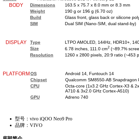
BODY
Dimensions
163.5 x 75.7 x 8.0 mm or 8.3 mm
Weight
190 g or 196 g (6.70 oz)
Build
Glass front, glass back or silicone po
SIM
Dual SIM (Nano-SIM, dual stand-by)
DISPLAY
Type
LTPO AMOLED, 144Hz, HDR10+, 1400 
2
Size
6.78 inches, 111.0 cm
(~89.7% screen
Resolution
1260 x 2800 pixels, 20:9 ratio (~453 p
PLATFORM
OS
Android 14, Funtouch 14
Chipset
Qualcomm SM8550-AB Snapdragon 8
CPU
Octa-core (1x3.2 GHz Cortex-X3 & 2
A710 & 3x2.0 GHz Cortex-A510)
GPU
Adreno 740
型号：vivo iQOO Neo9 Pro
品牌：VIVO
底部简介