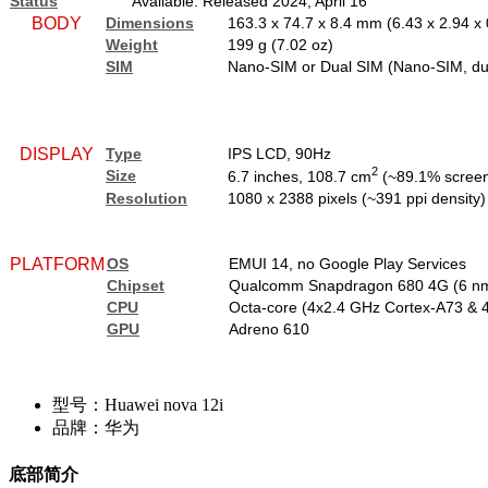
Status
Available. Released 2024, April 16
BODY
Dimensions
163.3 x 74.7 x 8.4 mm (6.43 x 2.94 x 
Weight
199 g (7.02 oz)
SIM
Nano-SIM or Dual SIM (Nano-SIM, du
DISPLAY
Type
IPS LCD, 90Hz
2
Size
6.7 inches, 108.7 cm
(~89.1% screen-
Resolution
1080 x 2388 pixels (~391 ppi density)
PLATFORM
OS
EMUI 14, no Google Play Services
Chipset
Qualcomm Snapdragon 680 4G (6 n
CPU
Octa-core (4x2.4 GHz Cortex-A73 & 
GPU
Adreno 610
型号：Huawei nova 12i
品牌：华为
底部简介