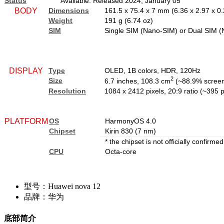
Status
Available. Released 2024, January 05
BODY
Dimensions
161.5 x 75.4 x 7 mm (6.36 x 2.97 x 0.
Weight
191 g (6.74 oz)
SIM
Single SIM (Nano-SIM) or Dual SIM (
DISPLAY
Type
OLED, 1B colors, HDR, 120Hz
2
Size
6.7 inches, 108.3 cm
(~88.9% screen-
Resolution
1084 x 2412 pixels, 20:9 ratio (~395 p
PLATFORM
OS
HarmonyOS 4.0
Chipset
Kirin 830 (7 nm)
* the chipset is not officially confirmed
CPU
Octa-core
型号：Huawei nova 12
品牌：华为
底部简介