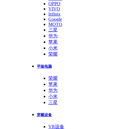
OPPO
VIVO
Infinix
Google
MOTO
三星
华为
苹果
小米
荣耀
平板电脑
荣耀
苹果
华为
小米
三星
穿戴设备
VR设备