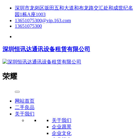
深圳市龙岗区坂田五和大道和布龙路交汇处和成世纪名
园1栋A座1003
13651075300@vip.163.com
13651075300
深圳恒讯达通讯设备租赁有限公司
荣耀
网站首页
二手良品
关于我们
关于我们
企业愿景
企业文化