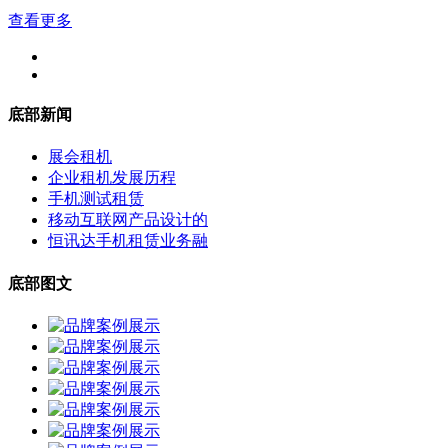
查看更多
底部新闻
展会租机
企业租机发展历程
手机测试租赁
移动互联网产品设计的
恒讯达手机租赁业务融
底部图文