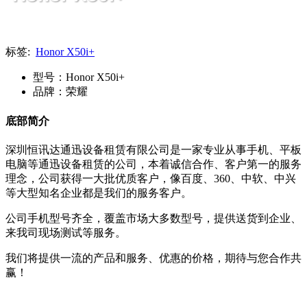
标签:
Honor X50i+
型号：Honor X50i+
品牌：荣耀
底部简介
深圳恒讯达通迅设备租赁有限公司是一家专业从事手机、平板
电脑等通迅设备租赁的公司，本着诚信合作、客户第一的服务
理念，公司获得一大批优质客户，像百度、360、中软、中兴
等大型知名企业都是我们的服务客户。
公司手机型号齐全，覆盖市场大多数型号，提供送货到企业、
来我司现场测试等服务。
我们将提供一流的产品和服务、优惠的价格，期待与您合作共
赢！