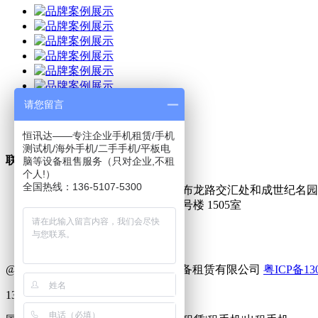
请您留言
恒讯达——专注企业手机租赁/手机
测试机/海外手机/二手手机/平板电
联系我们
脑等设备租售服务（只对企业,不租
个人!）
全国热线：136-5107-5300
深圳市龙岗区坂田五和大道和布龙路交汇处和成世纪名园1栋
北京市 海淀区 花园路 3号院 1号楼 1505室
13651075300
13651075300@vip.163.com
www.hxdzl11.com
@2011 版权所有 深圳恒讯达通讯设备租赁有限公司
粤ICP备130
13651075300